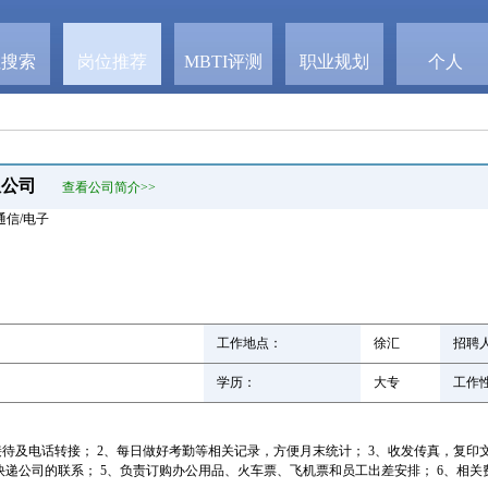
位搜索
岗位推荐
MBTI评测
职业规划
个人
限公司
查看公司简介>>
通信/电子
工作地点：
徐汇
招聘人
学历：
大专
工作性
待及电话转接； 2、每日做好考勤等相关记录，方便月末统计； 3、收发传真，复印文
递公司的联系； 5、负责订购办公用品、火车票、飞机票和员工出差安排； 6、相关