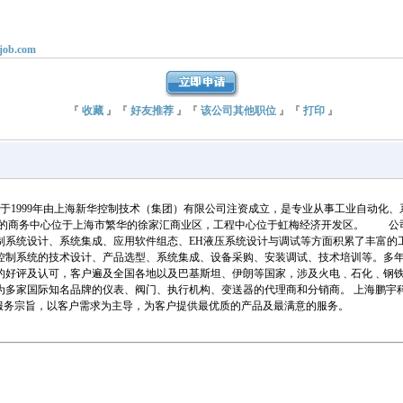
ob.com
『
收藏
』『
好友推荐
』『
该公司其他职位
』『
打印
』
于1999年由上海新华控制技术（集团）有限公司注资成立，是专业从事工业自动化、
司的商务中心位于上海市繁华的徐家汇商业区，工程中心位于虹梅经济开发区。 公司
制系统设计、系统集成、应用软件组态、EH液压系统设计与调试等方面积累了丰富的
控制系统的技术设计、产品选型、系统集成、设备采购、安装调试、技术培训等。多
的好评及认可，客户遍及全国各地以及巴基斯坦、伊朗等国家，涉及火电﹑石化﹑钢铁
为多家国际知名品牌的仪表、阀门、执行机构、变送器的代理商和分销商。 上海鹏宇
的服务宗旨，以客户需求为主导，为客户提供最优质的产品及最满意的服务。