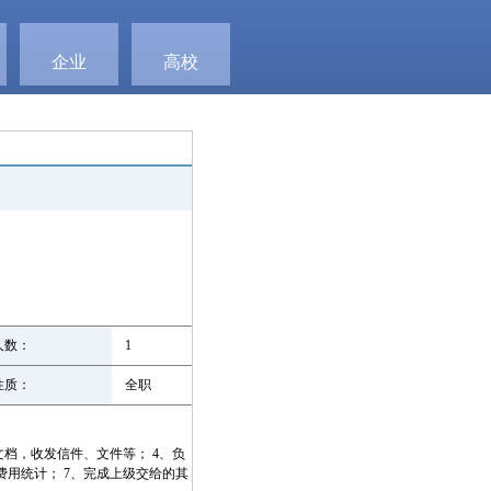
企业
高校
数：
1
质：
全职
档，收发信件、文件等； 4、负
费用统计； 7、完成上级交给的其