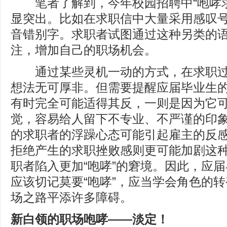
笔者了解到，今年校园招聘中“咆哮求
显突出。比如在求职信中大量采用感叹
音错别字。求职者试图通过这种另类的
注，增加自己的职场机会。
通过某些灵机一动的方式，在求职过
想法无可厚非。但需要提醒应届毕业生
有时完全可能适得其反，一则是因为它
觉，容易给人留下不专业、不严谨的印
的求职者的浮躁心态可能引起雇主的反
拒绝产生的求职挫败感则更可能加剧这
职者陷入更加“咆哮”的窘境。因此，应
应该切记莫要“咆哮”，应当学会角色的
场之路平添许多障碍。
新白领的职场咆哮——淡定！